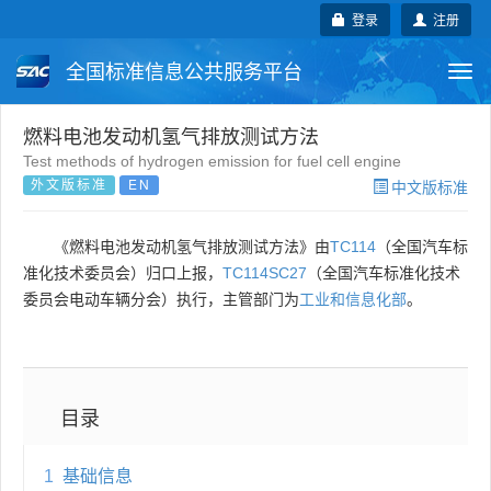
登录
注册
全国标准信息公共服务平台
Togg
navi
国家标准
行业标准
地方标准
燃料电池发动机氢气排放测试方法
Test methods of hydrogen emission for fuel cell engine
外文版标准
EN
中文版标准
团体标准
企业标准
国际标准
国外标准
技术委员会
《燃料电池发动机氢气排放测试方法》由
TC114
（全国汽车标
准化技术委员会）归口上报，
TC114SC27
（全国汽车标准化技术
委员会电动车辆分会）执行，主管部门为
工业和信息化部
。
目录
1
基础信息