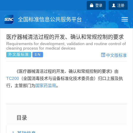
登录
注册
全国标准信息公共服务平台
Togg
navi
国家标准
行业标准
地方标准
医疗器械清洁过程的开发、确认和常规控制的要求
Requirements for development, validation and routine control of
cleaning process for medical devices
团体标准
企业标准
国际标准
外文版标准
EN
中文版标准
国外标准
技术委员会
《医疗器械清洁过程的开发、确认和常规控制的要求》由
TC200
（全国消毒技术与设备标准化技术委员会）归口上报及执
行，主管部门为
国家药监局
。
目录