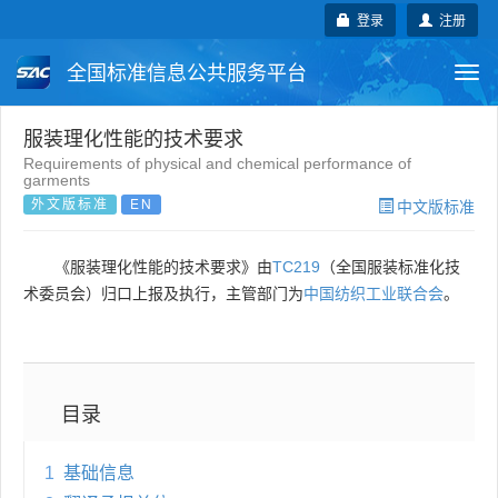
登录
注册
全国标准信息公共服务平台
Togg
navi
国家标准
行业标准
地方标准
服装理化性能的技术要求
Requirements of physical and chemical performance of
garments
团体标准
企业标准
国际标准
外文版标准
EN
中文版标准
国外标准
技术委员会
《服装理化性能的技术要求》由
TC219
（全国服装标准化技
术委员会）归口上报及执行，主管部门为
中国纺织工业联合会
。
目录
1
基础信息