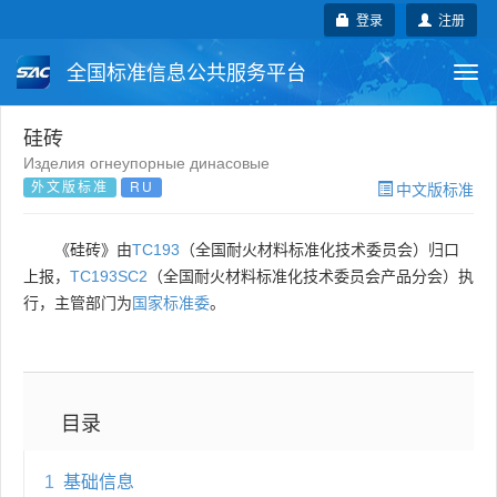
登录
注册
全国标准信息公共服务平台
Togg
navi
国家标准
行业标准
地方标准
硅砖
Изделия огнеупорные динасовые
外文版标准
RU
中文版标准
团体标准
企业标准
国际标准
国外标准
技术委员会
《硅砖》由
TC193
（全国耐火材料标准化技术委员会）归口
上报，
TC193SC2
（全国耐火材料标准化技术委员会产品分会）执
行，主管部门为
国家标准委
。
目录
1
基础信息