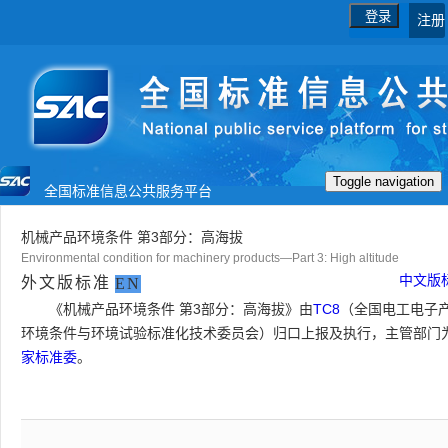
登录
注册
Toggle navigation
全国标准信息公共服务平台
首页
国家标准
行业标准
机械产品环境条件 第3部分：高海拔
Environmental condition for machinery products—Part 3: High altitude
地方标准
团体标准
企业标准
中文版
外文版标准
EN
《机械产品环境条件 第3部分：高海拔》由
TC8
（全国电工电子
国际标准
国外标准
技术委员会
环境条件与环境试验标准化技术委员会）归口上报及执行，主管部门
家标准委
。