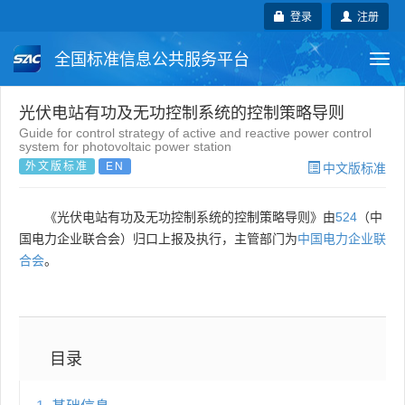
登录
注册
全国标准信息公共服务平台
Togg
navi
国家标准
行业标准
地方标准
光伏电站有功及无功控制系统的控制策略导则
Guide for control strategy of active and reactive power control
system for photovoltaic power station
团体标准
企业标准
国际标准
外文版标准
EN
中文版标准
国外标准
技术委员会
《光伏电站有功及无功控制系统的控制策略导则》由
524
（中
国电力企业联合会）归口上报及执行，主管部门为
中国电力企业联
合会
。
目录