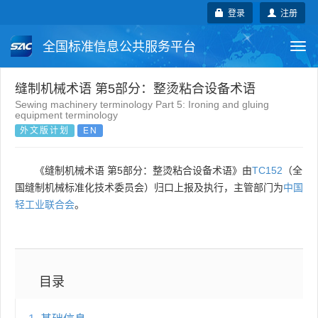
登录
注册
全国标准信息公共服务平台
Togg
navi
国家标准
行业标准
地方标准
缝制机械术语 第5部分：整烫粘合设备术语
Sewing machinery terminology Part 5: Ironing and gluing
equipment terminology
团体标准
企业标准
国际标准
外文版计划
EN
国外标准
技术委员会
《缝制机械术语 第5部分：整烫粘合设备术语》由
TC152
（全
国缝制机械标准化技术委员会）归口上报及执行，主管部门为
中国
轻工业联合会
。
目录