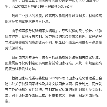
例如，轨道车辆关键零部件的服役寿命一般为200~300万公
里，而107周次对应的列车里程最多为3万公里。
随着工业技术的发展，超高周次承载部件越来越多，材料超高
周次疲劳测试需求也与日巨增。
由于超声疲劳试验频率大幅增加，导致试样的尺寸设计、试验
精度控制、试样发热控制、疲劳裂纹的起裂位置和机理、试样的尺
寸效应等都和常规高周疲劳不同，明显已不适宜采用或参考高周疲
劳试验标准。
目前国内外并没有可供参考的超高周疲劳试验相关国家标准，
因此需要尽快的制定超高周疲劳试验国家标准，来统一和规范超高
周疲劳试验测试方法。
根据国家标准委标委秘函[2019]24号《国家标准化管理委员会
秘书处关于加强国家标准及其外文版同步立项、同步制定、同步发
布工作的通知》文件精神，在制定国家标准的同时翻译为英文版标
准，对于该标准在国际上推广有重要意义，将来可制定为国际标
准。