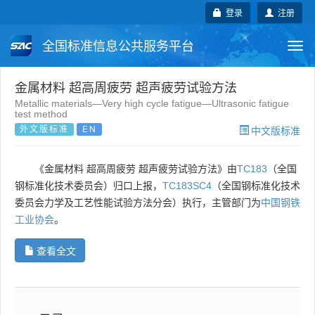
登录
注册
全国标准信息公共服务平台
Togg
navi
国家标准
行业标准
地方标准
金属材料 超高周疲劳 超声疲劳试验方法
Metallic materials—Very high cycle fatigue—Ultrasonic fatigue
test method
团体标准
企业标准
国际标准
外文版标准
EN
中文版标准
国外标准
技术委员会
《金属材料 超高周疲劳 超声疲劳试验方法》由
TC183
（全国
钢标准化技术委员会）归口上报，
TC183SC4
（全国钢标准化技术
委员会力学及工艺性能试验方法分会）执行，主管部门为
中国钢铁
工业协会
。
查看全文