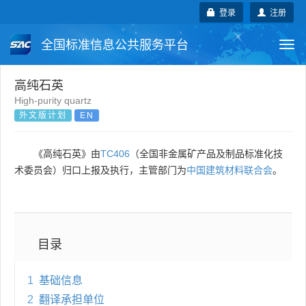
登录
注册
全国标准信息公共服务平台
Togg
navi
国家标准
行业标准
地方标准
高纯石英
High-purity quartz
外文版计划
EN
团体标准
企业标准
国际标准
国外标准
技术委员会
《高纯石英》由
TC406
（全国非金属矿产品及制品标准化技
术委员会）归口上报及执行，主管部门为
中国建筑材料联合会
。
目录
1
基础信息
2
翻译承担单位