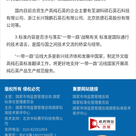
国内目前合资生产高纯石英的企业主要有芜湖科硕石英石科技
有限公司、浙江长兴锦鹏石英石有限公司、北京凯德石英股份有限
公司等。
3.标准内容是否涉与落实“一带一路”战略有关 标准是国际通行
的技术语言，是国与国之间技术交流的桥梁与纽带。
“一带一路”沿线大多是新兴经济体和发展中国家，制定外文版
高纯石英标准翻译工作，将更好地支持“一带一路”沿线国家开展高
纯石英产品生产规范服务。
版权所有 侵权必究
重要网站链接
主管：国家市场监督管理总局 国家
国家市场监督管理总局
标准化管理委员会
国家标准化管理委员会
主办：国家市场监督管理总局国家标
国家市场监督管理总局国家标准技术
准技术审评中心
审评中心
技术支持：北京中标赛宇科技有限公
司
支持电话：010-82261054
备案号：
京ICP备18022388号-1