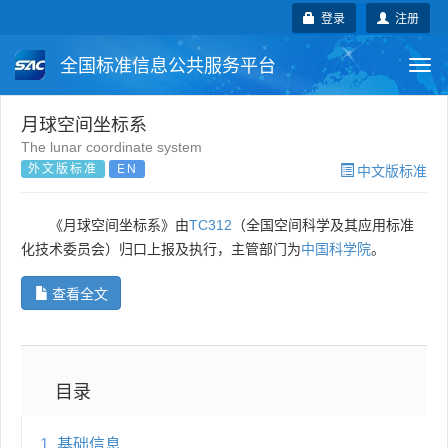
登录
注册
全国标准信息公共服务平台
Togg
navi
国家标准
行业标准
地方标准
月球空间坐标系
The lunar coordinate system
外文版标准
EN
中文版标准
团体标准
企业标准
国际标准
国外标准
技术委员会
《月球空间坐标系》由
TC312
（全国空间科学及其应用标准
化技术委员会）归口上报及执行，主管部门为
中国科学院
。
查看全文
目录
1
基础信息