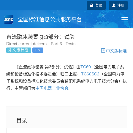
登录
注册
全国标准信息公共服务平台
Togg
navi
国家标准
行业标准
地方标准
直流融冰装置 第3部分：试验
Direct current deicers—Part 3 : Tests
外文版计划
EN
中文版标准
团体标准
企业标准
国际标准
国外标准
技术委员会
《直流融冰装置 第3部分：试验》由
TC60
（全国电力电子系
统和设备标准化技术委员会）归口上报，
TC60SC2
（全国电力电
子系统和设备标准化技术委员会输配电系统电力电子技术分会）执
行，主管部门为
中国电器工业协会
。
目录