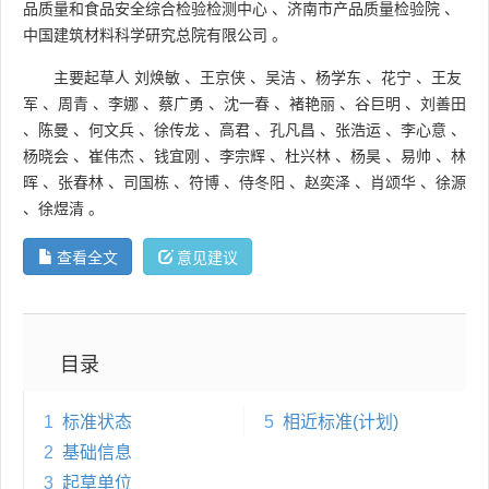
品质量和食品安全综合检验检测中心
、
济南市产品质量检验院
、
中国建筑材料科学研究总院有限公司
。
主要起草人
刘焕敏
、
王京侠
、
吴洁
、
杨学东
、
花宁
、
王友
军
、
周青
、
李娜
、
蔡广勇
、
沈一春
、
褚艳丽
、
谷巨明
、
刘善田
、
陈曼
、
何文兵
、
徐传龙
、
高君
、
孔凡昌
、
张浩运
、
李心意
、
杨晓会
、
崔伟杰
、
钱宜刚
、
李宗辉
、
杜兴林
、
杨昊
、
易帅
、
林
晖
、
张春林
、
司国栋
、
符博
、
侍冬阳
、
赵奕泽
、
肖颂华
、
徐源
、
徐煜清
。
查看全文
意见建议
目录
1
标准状态
5
相近标准(计划)
2
基础信息
3
起草单位