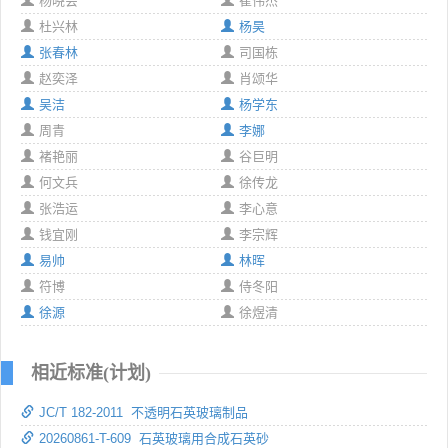
杨晓会
崔伟杰
杜兴林
杨昊
张春林
司国栋
赵奕泽
肖颂华
吴洁
杨学东
周青
李娜
褚艳丽
谷巨明
何文兵
徐传龙
张浩运
李心意
钱宜刚
李宗辉
易帅
林晖
符博
侍冬阳
徐源
徐煜清
相近标准(计划)
JC/T 182-2011 不透明石英玻璃制品
20260861-T-609 石英玻璃用合成石英砂