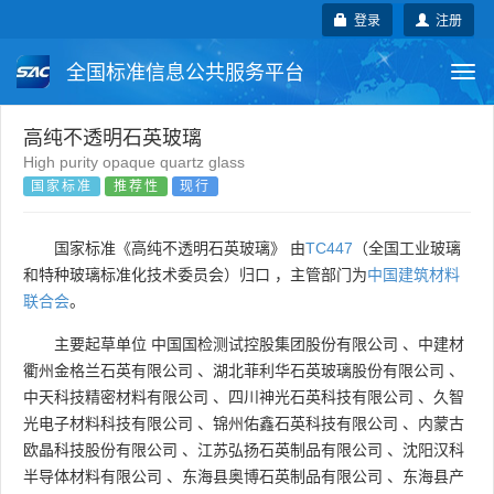
登录
注册
全国标准信息公共服务平台
Togg
navi
国家标准
行业标准
地方标准
高纯不透明石英玻璃
High purity opaque quartz glass
国家标准
推荐性
现行
团体标准
企业标准
国际标准
国外标准
技术委员会
国家标准《高纯不透明石英玻璃》 由
TC447
（全国工业玻璃
和特种玻璃标准化技术委员会）归口 ，主管部门为
中国建筑材料
联合会
。
主要起草单位
中国国检测试控股集团股份有限公司
、
中建材
衢州金格兰石英有限公司
、
湖北菲利华石英玻璃股份有限公司
、
中天科技精密材料有限公司
、
四川神光石英科技有限公司
、
久智
光电子材料科技有限公司
、
锦州佑鑫石英科技有限公司
、
内蒙古
欧晶科技股份有限公司
、
江苏弘扬石英制品有限公司
、
沈阳汉科
半导体材料有限公司
、
东海县奥博石英制品有限公司
、
东海县产