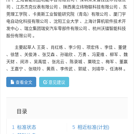
司
、
江苏杰克仪表有限公司
、
陕西奥立纬物联科技有限公司
、
东
莞理工学院
、
卡奥斯工业智能研究院（青岛）有限公司
、
厦门宇
电自动化科技有限公司
、
沈阳工业大学
、
上海计算机软件技术开
发中心
、
瑞立集团瑞安汽车零部件有限公司
、
杭州沃镭智能科技
股份有限公司
。
主要起草人
王英
、
肖红练
、
李少阳
、
项宏伟
、
李佳
、
董健
、
徐慧
、
关俊涛
、
张艾森
、
孙瑜欣
、
万勇
、
冯夏维
、
柳军
、
魏
天财
、
闵沛
、
吴禹锟
、
张兆云
、
陈录城
、
粟晓立
、
梅军
、
董赢
、
王嘉宁
、
张晓玲
、
黄燕
、
李传武
、
郭斌
、
刘靖华
、
任涛林
。
查看全文
意见建议
目录
1
标准状态
5
相近标准(计划)