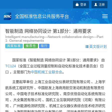
登录
注册
全国标准信息公共服务平台
Togg
navi
国家标准
行业标准
地方标准
智能制造 网络协同设计 第1部分：通用要求
Intelligent manufacturing—Network collaborative design—Part
1: General requirements
团体标准
企业标准
国际标准
国家标准
推荐性
现行
英文版计划
国外标准
技术委员会
国家标准《智能制造 网络协同设计 第1部分：通用要求》 由
TC124
（全国工业过程测量控制和自动化标准化技术委员会）归
口 ，主管部门为
中国机械工业联合会
。
主要起草单位
上海工业自动化仪表研究院有限公司
、
上海宇
航系统工程研究所
、
中国航发上海商用航空发动机制造有限责任
公司
、
中国电子技术标准化研究院
、
南京优倍自动化系统有限公
司
、
大全集团有限公司
、
国机工业互联网研究院（河南）有限公
司
、
广州能源检测研究院
、
机械工业仪器仪表综合技术经济研究
所
、
上海智能制造功能平台有限公司
、
深圳未来智控技术有限公