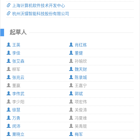
上海计算机软件技术开发中心
杭州沃镭智能科技股份有限公司
起草人
王英
肖红练
李佳
董健
张艾森
孙瑜欣
柳军
魏天财
张兆云
陈录城
董赢
王嘉宁
李传武
郭斌
李少阳
项宏伟
徐慧
关俊涛
万勇
冯夏维
闵沛
吴禹锟
粟晓立
梅军