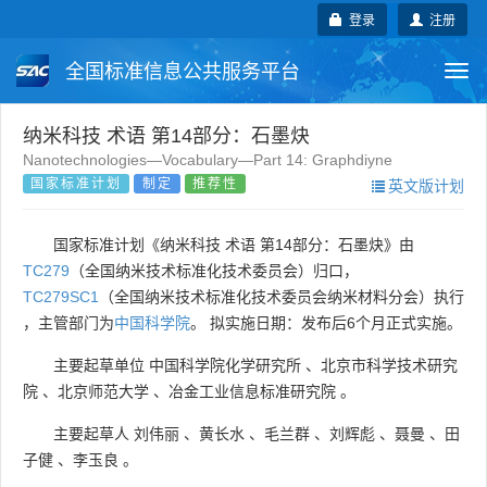
登录
注册
全国标准信息公共服务平台
Togg
navi
国家标准
行业标准
地方标准
纳米科技 术语 第14部分：石墨炔
Nanotechnologies—Vocabulary—Part 14: Graphdiyne
国家标准计划
制定
推荐性
英文版计划
团体标准
企业标准
国际标准
国外标准
技术委员会
国家标准计划《纳米科技 术语 第14部分：石墨炔》由
TC279
（全国纳米技术标准化技术委员会）归口，
TC279SC1
（全国纳米技术标准化技术委员会纳米材料分会）执行
，主管部门为
中国科学院
。 拟实施日期：发布后6个月正式实施。
主要起草单位
中国科学院化学研究所
、
北京市科学技术研究
院
、
北京师范大学
、
冶金工业信息标准研究院
。
主要起草人
刘伟丽
、
黄长水
、
毛兰群
、
刘辉彪
、
聂曼
、
田
子健
、
李玉良
。