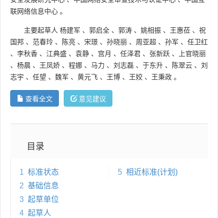
联网络信息中心
。
主要起草人
杨建军
、
郭启全
、
郭涛
、
姚相振
、
王惠莅
、
祝
国邦
、
范春玲
、
陈亮
、
宋璟
、
孙晓丽
、
周亚超
、
孙军
、
任卫红
、
李秋香
、
江典盛
、
袁静
、
宫月
、
任泽君
、
张新跃
、
上官晓丽
、
杨晨
、
王凤娇
、
程娜
、
马力
、
刘志磊
、
于东升
、
陈翠云
、
刘
志宇
、
任望
、
魏军
、
黄元飞
、
王博
、
王姣
、
王秉政
。
查看全文
意见建议
目录
1
标准状态
5
相近标准(计划)
2
基础信息
3
起草单位
4
起草人