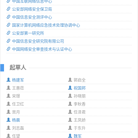
中国互联网络信息中心
公安部网络安全保卫局
中国信息安全测评中心
国家计算机网络应急技术处理协调中心
公安部第一研究所
中国信息安全研究院有限公司
中国网络安全审查技术与认证中心
起草人
杨建军
郭启全
王惠莅
祝国邦
宋璟
孙晓丽
任卫红
李秋香
宫月
任泽君
杨晨
王凤娇
刘志磊
于东升
任望
魏军