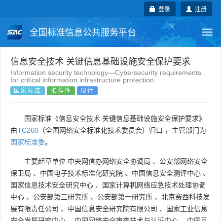
登录
注册
全国标准信息公共服务平台
Togg
navi
国家标准
行业标准
地方标准
信息安全技术 关键信息基础设施安全保护要求
Information security technology—Cybersecurity requirements
for critical information infrastructure protection
团体标准
企业标准
国际标准
国家标准
推荐性
现行
国外标准
技术委员会
国家标准《信息安全技术 关键信息基础设施安全保护要求》
由
TC260
（全国网络安全标准化技术委员会）归口 ，主管部门为
国家标准委
。
主要起草单位
中央网信办网络安全协调局
、
公安部网络安全
保卫局
、
中国电子技术标准化研究院
、
中国信息安全测评中心
、
国家信息技术安全研究中心
、
国家计算机网络应急技术处理协调
中心
、
公安部第三研究所
、
公安部第一研究所
、
北京赛西科技发
展有限责任公司
、
中国信息安全研究院有限公司
、
国家工业信息
安全发展研究中心
、
中国网络安全审查技术与认证中心
、
中国互