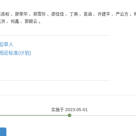
。
陈良权
、
廖荣华
、
郑雪珍
、
邵佳佳
、
丁爽
、
袁涵
、
许建平
、
严云方
、
光洪
、
何鑫
、
郭颖云
。
起草人
相近标准(计划)
实施
于 2023-05-01