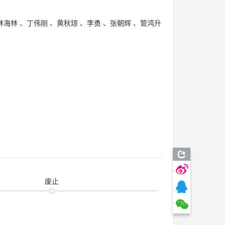
林海林
、
丁伟刚
、
黄秋琼
、
李勇
、
张朝辉
、
管鸿升
废止