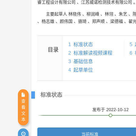
睿工程设计有限公司
、
江苏威诺检测技术有限公司
主要起草人
林晓伟
、
柳润峰
、
林翎
、
朱艺
、
、
杨志雄
、
颜伟国
、
骆琦
、
郑声顺
、
梁德福
、
翟
1
标准状态
5
目录
2
标准解读视频课程
6
3
基础信息
4
起草单位
标准状态
查
看
发布
于 2022-10-12
文
本
当前标准