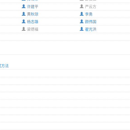
许建平
严云方
黄秋琼
李勇
杨志雄
颜伟国
梁德福
翟光洪
试方法