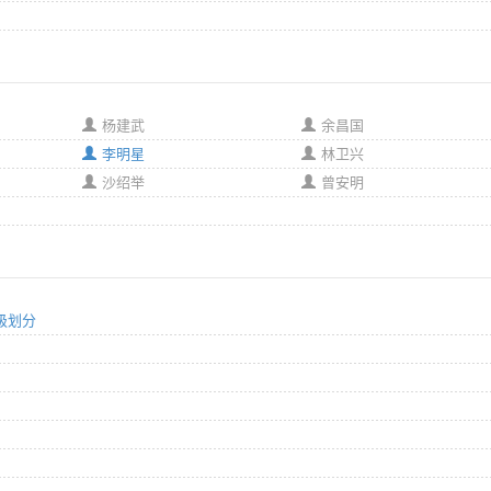
杨建武
余昌国
李明星
林卫兴
沙绍举
曾安明
等级划分