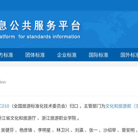
方标准
团体标准
企业标准
国际标准
国外标
inn
C210
（全国旅游标准化技术委员会）归口 ，主管部门为
文化和旅游部（
浙江省文化和旅游厅
、
浙江旅游职业学院
。
、
吴健芬
、
杨彦锋
、
李明星
、
林卫兴
、
刘瀛
、
张一
、
沙绍举
、
曾安明