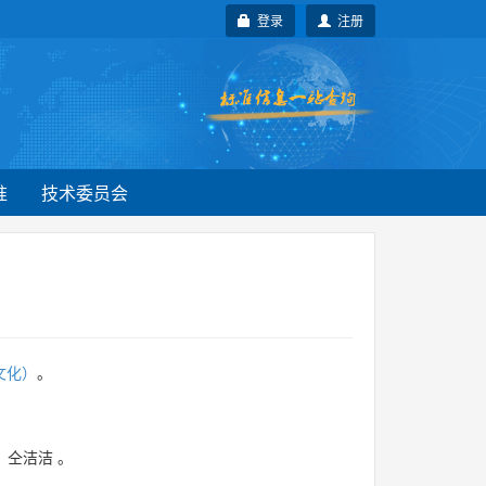
登录
注册
准
技术委员会
文化）
。
、
仝洁洁
。