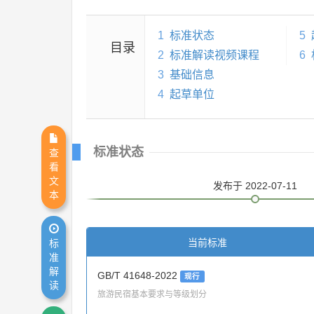
1
标准状态
5
目录
2
标准解读视频课程
6
3
基础信息
4
起草单位
标准状态
查
看
文
发布
于 2022-07-11
本
当前标准
标
准
解
GB/T 41648-2022
现行
读
旅游民宿基本要求与等级划分