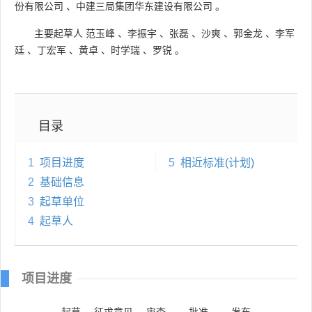
份有限公司
、
中建三局集团华东建设有限公司
。
主要起草人
范玉峰
、
李振宇
、
张磊
、
沙爽
、
郭金龙
、
李军
廷
、
丁宏军
、
黄卓
、
时学瑞
、
罗锐
。
目录
1
项目进度
5
相近标准(计划)
2
基础信息
3
起草单位
4
起草人
项目进度
起草
征求意见
审查
批准
发布