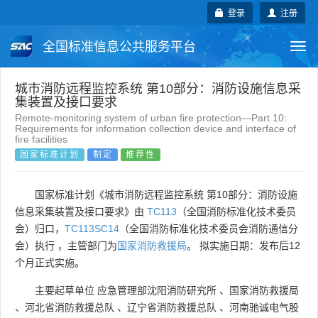
登录
注册
全国标准信息公共服务平台
Togg
navi
国家标准
行业标准
地方标准
城市消防远程监控系统 第10部分：消防设施信息采
集装置及接口要求
Remote-monitoring system of urban fire protection—Part 10:
团体标准
企业标准
国际标准
Requirements for information collection device and interface of
fire facilities
国家标准计划
制定
推荐性
国外标准
技术委员会
国家标准计划《城市消防远程监控系统 第10部分：消防设施
信息采集装置及接口要求》由
TC113
（全国消防标准化技术委员
会）归口，
TC113SC14
（全国消防标准化技术委员会消防通信分
会）执行 ，主管部门为
国家消防救援局
。 拟实施日期：发布后12
个月正式实施。
主要起草单位
应急管理部沈阳消防研究所
、
国家消防救援局
、
河北省消防救援总队
、
辽宁省消防救援总队
、
河南驰诚电气股