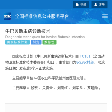
登录
注册
全国标准信息公共服务平台
Togg
navi
国家标准
行业标准
地方标准
牛巴贝斯虫病诊断技术
Diagnostic techniques for bovine Babesia infection
国家标准计划
制定
推荐性
团体标准
企业标准
国际标准
国外标准
技术委员会
国家标准计划《牛巴贝斯虫病诊断技术》由
TC181
（全国动
物卫生标准化技术委员会）归口 ，主管部门为
农业农村部
。 拟实
施日期：发布后6个月正式实施。
主要起草单位
中国农业科学院兰州兽医研究所
。
主要起草人
殷宏
、
关贵全
、
刘爱红
、
刘军龙
、
罗建勋
。