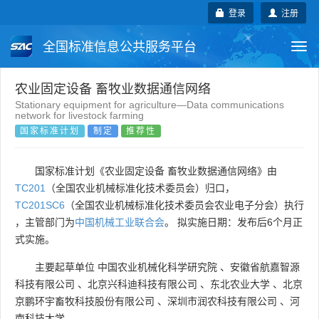
登录
注册
全国标准信息公共服务平台
Togg
navi
国家标准
行业标准
地方标准
农业固定设备 畜牧业数据通信网络
Stationary equipment for agriculture—Data communications
network for livestock farming
团体标准
企业标准
国际标准
国家标准计划
制定
推荐性
国外标准
技术委员会
国家标准计划《农业固定设备 畜牧业数据通信网络》由
TC201
（全国农业机械标准化技术委员会）归口，
TC201SC6
（全国农业机械标准化技术委员会农业电子分会）执行
，主管部门为
中国机械工业联合会
。 拟实施日期：发布后6个月正
式实施。
主要起草单位
中国农业机械化科学研究院
、
安徽省航嘉智源
科技有限公司
、
北京兴科迪科技有限公司
、
东北农业大学
、
北京
京鹏环宇畜牧科技股份有限公司
、
深圳市润农科技有限公司
、
河
南科技大学
。