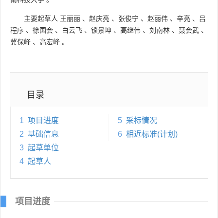
主要起草人
王丽丽
、
赵庆亮
、
张俊宁
、
赵丽伟
、
辛亮
、
吕
程序
、
徐国会
、
白云飞
、
锁景坤
、
高继伟
、
刘南林
、
聂会武
、
冀保峰
、
高宏峰
。
目录
1
项目进度
5
采标情况
2
基础信息
6
相近标准(计划)
3
起草单位
4
起草人
项目进度