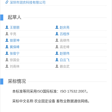
深圳市润农科技有限公司
起草人
王丽丽
赵庆亮
辛亮
吕程序
锁景坤
高继伟
冀保峰
高宏峰
张俊宁
赵丽伟
徐国会
白云飞
刘南林
聂会武
采标情况
本标准等同采用ISO国际标准：ISO 17532:2007。
采标中文名称:农业固定设备 畜牧业数据通信网络。