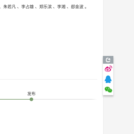
、
朱若凡
、
李占雄
、
郑乐滨
、
李湘
、
郄金波
。
发布