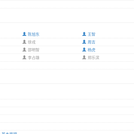
陈旭东
王智
徐戎
周吉
邵明智
杨虎
李占雄
郑乐滨