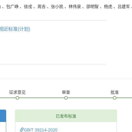
皓
、
包广峥
、
徐戎
、
周吉
、
张小凯
、
林伟泉
、
邵明智
、
杨虎
、
吕建军
相近标准(计划)
征求意见
审查
批准
已发布标准
GB/T 39214-2020