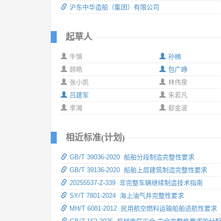
沪东中华造船（集团）有限公司
起草人
牛慎
孙楠
顾皓
包广峥
张小凯
林伟泉
吕建军
朱若凡
李湘
郄金波
相近标准(计划)
GB/T 39036-2020 船舶分段制造完整性要求
GB/T 39136-2020 船舶上层建筑制造完整性要求
20255537-Z-339 非完整车辆继续制造技术指南
SY/T 7801-2024 海上油气井完整性要求
MH/T 6081-2012 民用航空燃料运输船舶适航性要求