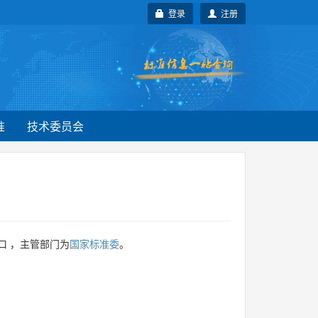
登录
注册
准
技术委员会
口 ，主管部门为
国家标准委
。