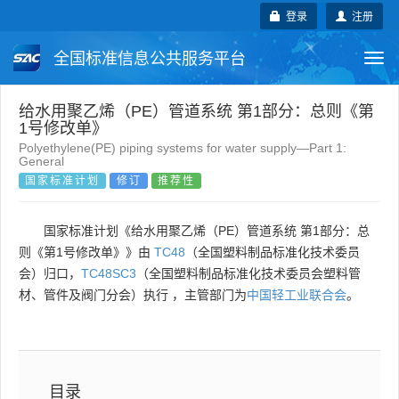
登录
注册
全国标准信息公共服务平台
Togg
navi
国家标准
行业标准
地方标准
给水用聚乙烯（PE）管道系统 第1部分：总则《第
1号修改单》
Polyethylene(PE) piping systems for water supply—Part 1:
团体标准
企业标准
国际标准
General
国家标准计划
修订
推荐性
国外标准
技术委员会
国家标准计划《给水用聚乙烯（PE）管道系统 第1部分：总
则《第1号修改单》》由
TC48
（全国塑料制品标准化技术委员
会）归口，
TC48SC3
（全国塑料制品标准化技术委员会塑料管
材、管件及阀门分会）执行 ，主管部门为
中国轻工业联合会
。
目录