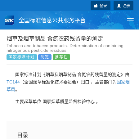
登录
注册
全国标准信息公共服务平台
Togg
navi
国家标准
行业标准
地方标准
烟草及烟草制品 含氮农药残留量的测定
Tobacco and tobacco products- Determination of containing
nitrogenous pesticide residues
团体标准
企业标准
国际标准
国家标准计划
制定
推荐性
国外标准
技术委员会
国家标准计划《烟草及烟草制品 含氮农药残留量的测定》由
TC144
（全国烟草标准化技术委员会）归口 ，主管部门为
国家烟
草局
。
主要起草单位
国家烟草质量监督检验中心
。
目录