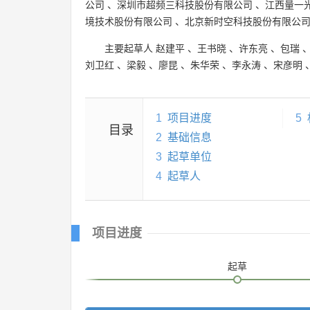
公司
、
深圳市超频三科技股份有限公司
、
江西量一
境技术股份有限公司
、
北京新时空科技股份有限公
主要起草人
赵建平
、
王书晓
、
许东亮
、
包瑞
刘卫红
、
梁毅
、
廖昆
、
朱华荣
、
李永涛
、
宋彦明
1
项目进度
5
目录
2
基础信息
3
起草单位
4
起草人
项目进度
起草