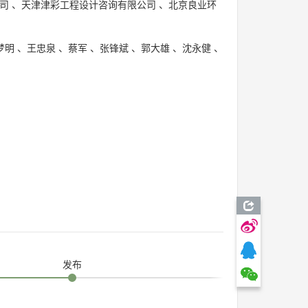
司
、
天津津彩工程设计咨询有限公司
、
北京良业环
梦明
、
王忠泉
、
蔡军
、
张锋斌
、
郭大雄
、
沈永健
、
发布