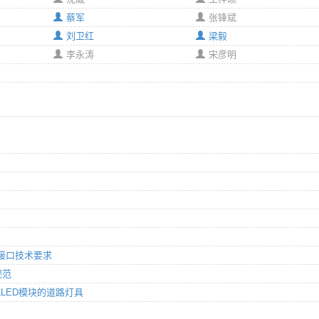
蔡军
张锋斌
刘卫红
梁毅
李永涛
宋彦明
格和接口技术要求
规范
成式LED模块的道路灯具