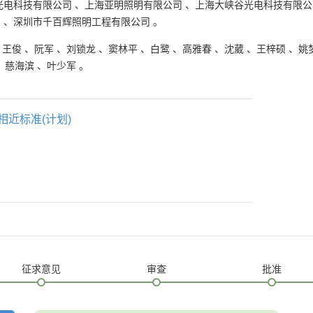
光电科技有限公司
、
上海亚明照明有限公司
、
上海大峡谷光电科技有限公
司
、
深圳市千百辉照明工程有限公司
。
、
王俊
、
阮军
、
刘锁龙
、
窦林平
、
白鹭
、
高雅春
、
沈葳
、
王梓硕
、
姚
、
慈海滨
、
叶少军
。
相近标准(计划)
征求意见
审查
批准