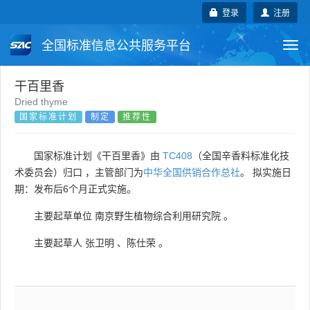
登录
注册
全国标准信息公共服务平台
Togg
navi
国家标准
行业标准
地方标准
干百里香
Dried thyme
国家标准计划
制定
推荐性
团体标准
企业标准
国际标准
国外标准
技术委员会
国家标准计划《干百里香》由
TC408
（全国辛香料标准化技
术委员会）归口 ，主管部门为
中华全国供销合作总社
。 拟实施日
期：发布后6个月正式实施。
主要起草单位
南京野生植物综合利用研究院
。
主要起草人
张卫明
、
陈仕荣
。