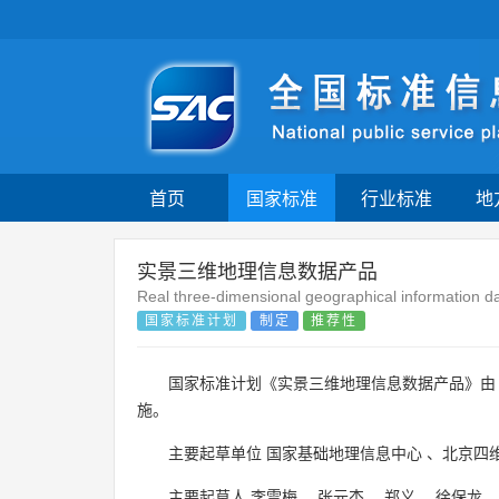
首页
国家标准
行业标准
地
实景三维地理信息数据产品
Real three-dimensional geographical information d
国家标准计划
制定
推荐性
国家标准计划《实景三维地理信息数据产品》
施。
主要起草单位
国家基础地理信息中心
、
北京四
主要起草人
李雪梅
、
张元杰
、
郑义
、
徐保龙