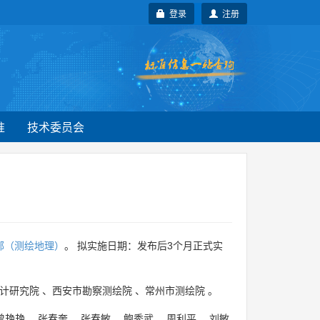
登录
注册
准
技术委员会
部（测绘地理）
。 拟实施日期：发布后3个月正式实
计研究院
、
西安市勘察测绘院
、
常州市测绘院
。
曾艳艳
、
张春奎
、
张春敏
、
鲍秀武
、
周利平
、
刘敏