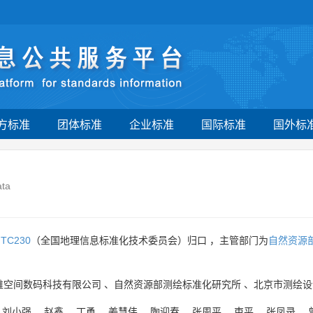
方标准
团体标准
企业标准
国际标准
国外标
ata
由
TC230
（全国地理信息标准化技术委员会）归口 ，主管部门为
自然资源
维空间数码科技有限公司
、
自然资源部测绘标准化研究所
、
北京市测绘设
、
刘小强
、
赵鑫
、
丁勇
、
姜慧伟
、
陶迎春
、
张周平
、
束平
、
张凤录
、