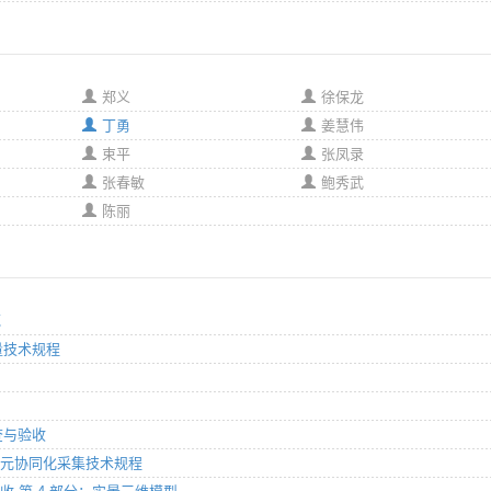
郑义
徐保龙
丁勇
姜慧伟
束平
张凤录
张春敏
鲍秀武
陈丽
范
测量技术规程
检查与验收
信息图元协同化采集技术规程