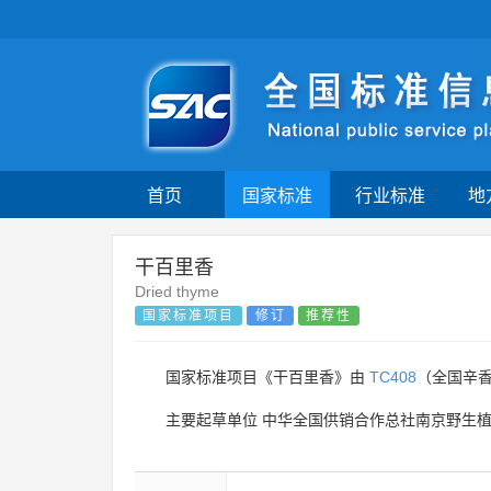
首页
国家标准
行业标准
地
干百里香
Dried thyme
国家标准项目
修订
推荐性
国家标准项目《干百里香》由
TC408
（全国辛香
主要起草单位
中华全国供销合作总社南京野生