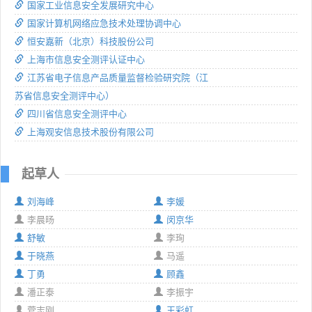
国家工业信息安全发展研究中心
国家计算机网络应急技术处理协调中心
恒安嘉新（北京）科技股份公司
上海市信息安全测评认证中心
江苏省电子信息产品质量监督检验研究院（江
苏省信息安全测评中心）
四川省信息安全测评中心
上海观安信息技术股份有限公司
起草人
刘海峰
李媛
李晨旸
闵京华
舒敏
李珣
于晓燕
马遥
丁勇
顾鑫
潘正泰
李振宇
菅志刚
王彩虹