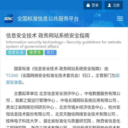
登录
注册
全国标准信息公共服务平台
Togg
navi
国家标准
行业标准
地方标准
信息安全技术 政务网站系统安全指南
Information security technology—Security guidelines for website
system of government affairs
团体标准
企业标准
国际标准
国家标准
推荐性
现行
国外标准
技术委员会
国家标准《信息安全技术 政务网站系统安全指南》 由
TC260
（全国网络安全标准化技术委员会）归口 ，主管部门为
国
家标准委
。
主要起草单位
北京信息安全测评中心
、
中电数据服务有限公
司
、
首都之窗运行管理中心
、
中电长城网际系统应用有限公司
、
黑龙江省网络空间研究中心
、
北京市城乡经济信息中心
、
杭州安
恒信息技术股份有限公司
、
北京天融信网络安全技术有限公司
、
桂林电子科技大学
、
湖北省标准化与质量研究院
、
陕西省信息化
工程研究院
、
新华三技术有限公司
、
深圳开源互联网安全技术有