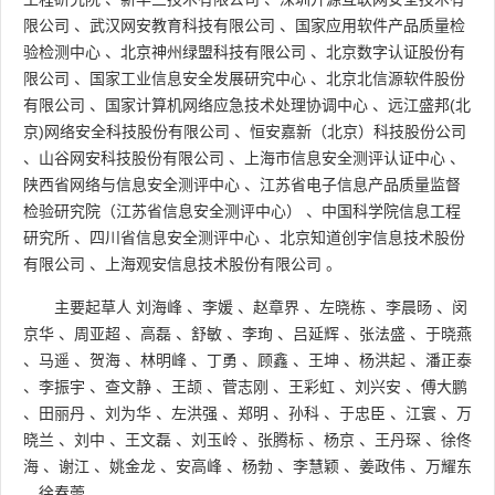
限公司
、
武汉网安教育科技有限公司
、
国家应用软件产品质量检
验检测中心
、
北京神州绿盟科技有限公司
、
北京数字认证股份有
限公司
、
国家工业信息安全发展研究中心
、
北京北信源软件股份
有限公司
、
国家计算机网络应急技术处理协调中心
、
远江盛邦(北
京)网络安全科技股份有限公司
、
恒安嘉新（北京）科技股份公司
、
山谷网安科技股份有限公司
、
上海市信息安全测评认证中心
、
陕西省网络与信息安全测评中心
、
江苏省电子信息产品质量监督
检验研究院（江苏省信息安全测评中心）
、
中国科学院信息工程
研究所
、
四川省信息安全测评中心
、
北京知道创宇信息技术股份
有限公司
、
上海观安信息技术股份有限公司
。
主要起草人
刘海峰
、
李媛
、
赵章界
、
左晓栋
、
李晨旸
、
闵
京华
、
周亚超
、
高磊
、
舒敏
、
李珣
、
吕延辉
、
张法盛
、
于晓燕
、
马遥
、
贺海
、
林明峰
、
丁勇
、
顾鑫
、
王坤
、
杨洪起
、
潘正泰
、
李振宇
、
查文静
、
王颉
、
菅志刚
、
王彩虹
、
刘兴安
、
傅大鹏
、
田丽丹
、
刘为华
、
左洪强
、
郑明
、
孙科
、
于忠臣
、
江寰
、
万
晓兰
、
刘中
、
王文磊
、
刘玉岭
、
张腾标
、
杨京
、
王丹琛
、
徐佟
海
、
谢江
、
姚金龙
、
安高峰
、
杨勃
、
李慧颖
、
姜政伟
、
万耀东
、
徐春蕾
。