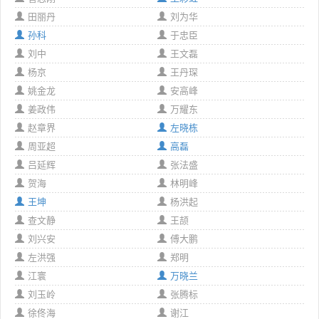
田丽丹
刘为华
孙科
于忠臣
刘中
王文磊
杨京
王丹琛
姚金龙
安高峰
姜政伟
万耀东
赵章界
左晓栋
周亚超
高磊
吕延辉
张法盛
贺海
林明峰
王坤
杨洪起
查文静
王颉
刘兴安
傅大鹏
左洪强
郑明
江寰
万晓兰
刘玉岭
张腾标
徐佟海
谢江