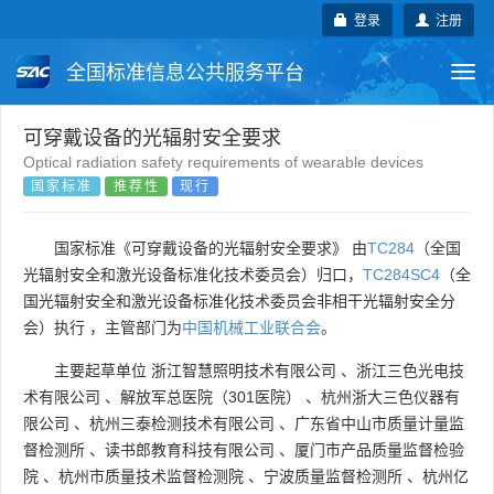
登录
注册
全国标准信息公共服务平台
Togg
navi
国家标准
行业标准
地方标准
可穿戴设备的光辐射安全要求
Optical radiation safety requirements of wearable devices
国家标准
推荐性
现行
团体标准
企业标准
国际标准
国外标准
技术委员会
国家标准《可穿戴设备的光辐射安全要求》 由
TC284
（全国
光辐射安全和激光设备标准化技术委员会）归口，
TC284SC4
（全
国光辐射安全和激光设备标准化技术委员会非相干光辐射安全分
会）执行 ，主管部门为
中国机械工业联合会
。
主要起草单位
浙江智慧照明技术有限公司
、
浙江三色光电技
术有限公司
、
解放军总医院（301医院）
、
杭州浙大三色仪器有
限公司
、
杭州三泰检测技术有限公司
、
广东省中山市质量计量监
督检测所
、
读书郎教育科技有限公司
、
厦门市产品质量监督检验
院
、
杭州市质量技术监督检测院
、
宁波质量监督检测所
、
杭州亿