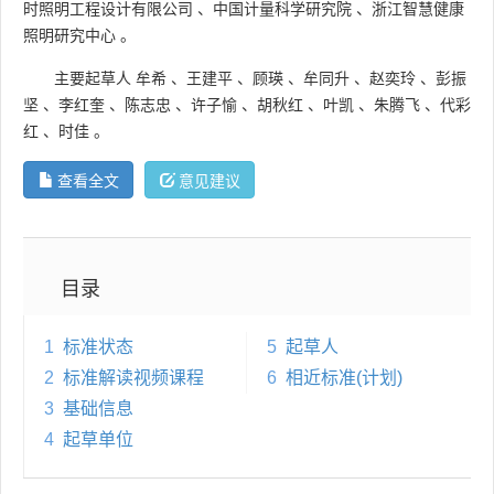
时照明工程设计有限公司
、
中国计量科学研究院
、
浙江智慧健康
照明研究中心
。
主要起草人
牟希
、
王建平
、
顾瑛
、
牟同升
、
赵奕玲
、
彭振
坚
、
李红奎
、
陈志忠
、
许子愉
、
胡秋红
、
叶凯
、
朱腾飞
、
代彩
红
、
时佳
。
查看全文
意见建议
目录
1
标准状态
5
起草人
2
标准解读视频课程
6
相近标准(计划)
3
基础信息
4
起草单位