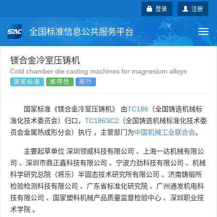
登录
注册
全国标准信息公共服务平台
Togg
navi
国家标准
行业标准
地方标准
镁合金冷室压铸机
Cold chamber die casting machines for magnesium alloys
国家标准
推荐性
现行
团体标准
企业标准
国际标准
国外标准
技术委员会
国家标准《镁合金冷室压铸机》 由
TC186
（全国铸造机械标
准化技术委员会）归口，
TC186SC2
（全国铸造机械标准化技术委
员会金属热成形分会）执行 ，主管部门为
中国机械工业联合会
。
主要起草单位
深圳领威科技有限公司
、
上海一达机械有限公
司
、
深圳市鼎正鑫科技有限公司
、
宁波力劲科技有限公司
、
机械
科学研究总院（将乐）半固态技术研究所有限公司
、
济南铸锻所
检验检测科技有限公司
、
广东省标准化研究院
、
广州通发机电科
技有限公司
、
国家塑料机械产品质量监督检验中心
、
深圳职业技
术学院
。