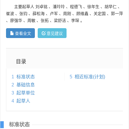
主要起草人
刘卓铭
、
潘玲玲
、
程德飞
、
徐年生
、
胡早仁
、
崔波
、
张钧
、
薛松海
、
卢军
、
周刚
、
顾维鑫
、
关定国
、
郭一萍
、
廖强华
、
周敏
、
张拓
、
梁舒洁
、
李琛
。
查看全文
意见建议
目录
1
标准状态
5
相近标准(计划)
2
基础信息
3
起草单位
4
起草人
标准状态