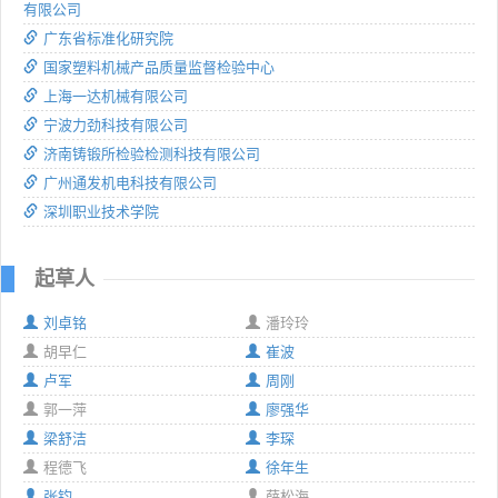
有限公司
广东省标准化研究院
国家塑料机械产品质量监督检验中心
上海一达机械有限公司
宁波力劲科技有限公司
济南铸锻所检验检测科技有限公司
广州通发机电科技有限公司
深圳职业技术学院
起草人
刘卓铭
潘玲玲
胡早仁
崔波
卢军
周刚
郭一萍
廖强华
梁舒洁
李琛
程德飞
徐年生
张钧
薛松海