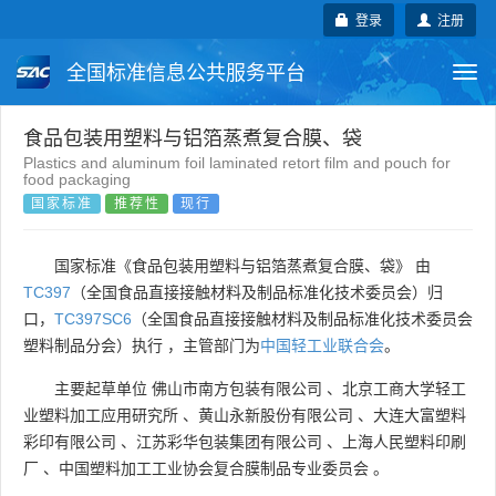
登录
注册
全国标准信息公共服务平台
Togg
navi
国家标准
行业标准
地方标准
食品包装用塑料与铝箔蒸煮复合膜、袋
Plastics and aluminum foil laminated retort film and pouch for
food packaging
团体标准
企业标准
国际标准
国家标准
推荐性
现行
国外标准
技术委员会
国家标准《食品包装用塑料与铝箔蒸煮复合膜、袋》 由
TC397
（全国食品直接接触材料及制品标准化技术委员会）归
口，
TC397SC6
（全国食品直接接触材料及制品标准化技术委员会
塑料制品分会）执行 ，主管部门为
中国轻工业联合会
。
主要起草单位
佛山市南方包装有限公司
、
北京工商大学轻工
业塑料加工应用研究所
、
黄山永新股份有限公司
、
大连大富塑料
彩印有限公司
、
江苏彩华包装集团有限公司
、
上海人民塑料印刷
厂
、
中国塑料加工工业协会复合膜制品专业委员会
。