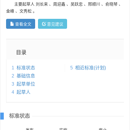
主要起草人
刘长来
、
周迎鑫
、
吴跃忠
、
邢顺川
、
俞晓琴
、
金峰
、
文秀松
。
查看全文
意见建议
目录
1
标准状态
5
相近标准(计划)
2
基础信息
3
起草单位
4
起草人
标准状态
发布
实施
废止