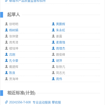
聊城市产品质量监督检验所
起草人
徐明明
黄鹏辉
杨树娟
朱永虹
张体健
姜露
周秀清
麦裔强
楼钱坤
周理杰
吕刚
聂俊峰
孔令豪
胡萍
戴建辉
耿轶凡
陈良
简志光
贾海坤
周伟
相近标准(计划)
20241556-T-608 专业运动服装 攀岩服