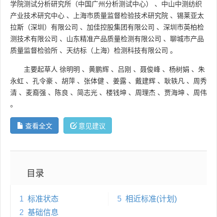
学院测试分析研究所（中国广州分析测试中心）
、
中山中测纺织
产业技术研究中心
、
上海市质量监督检验技术研究院
、
锡莱亚太
拉斯（深圳）有限公司
、
加佳控股集团有限公司
、
深圳市英柏检
测技术有限公司
、
山东精准产品质量检测有限公司
、
聊城市产品
质量监督检验所
、
天纺标（上海）检测科技有限公司
。
主要起草人
徐明明
、
黄鹏辉
、
吕刚
、
聂俊峰
、
杨树娟
、
朱
永虹
、
孔令豪
、
胡萍
、
张体健
、
姜露
、
戴建辉
、
耿轶凡
、
周秀
清
、
麦裔强
、
陈良
、
简志光
、
楼钱坤
、
周理杰
、
贾海坤
、
周伟
。
查看全文
意见建议
目录
1
标准状态
5
相近标准(计划)
2
基础信息