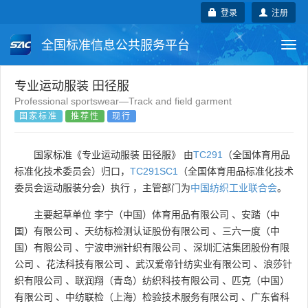
登录
注册
全国标准信息公共服务平台
Togg
navi
国家标准
行业标准
地方标准
专业运动服装 田径服
Professional sportswear—Track and field garment
国家标准
推荐性
现行
团体标准
企业标准
国际标准
国外标准
技术委员会
国家标准《专业运动服装 田径服》 由
TC291
（全国体育用品
标准化技术委员会）归口，
TC291SC1
（全国体育用品标准化技术
委员会运动服装分会）执行 ，主管部门为
中国纺织工业联合会
。
主要起草单位
李宁（中国）体育用品有限公司
、
安踏（中
国）有限公司
、
天纺标检测认证股份有限公司
、
三六一度（中
国）有限公司
、
宁波申洲针织有限公司
、
深圳汇洁集团股份有限
公司
、
花法科技有限公司
、
武汉爱帝针纺实业有限公司
、
浪莎针
织有限公司
、
联润翔（青岛）纺织科技有限公司
、
匹克（中国）
有限公司
、
中纺联检（上海）检验技术服务有限公司
、
广东省科