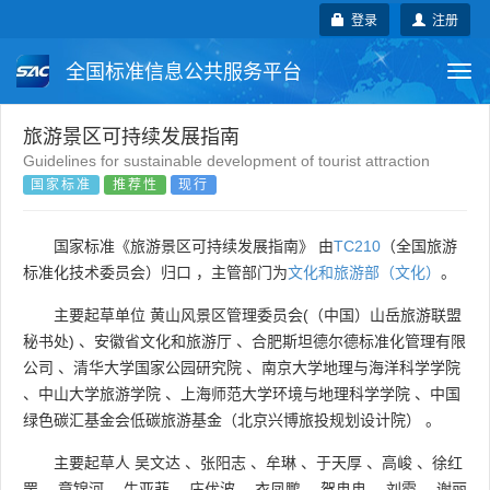
登录
注册
全国标准信息公共服务平台
Togg
navi
国家标准
行业标准
地方标准
旅游景区可持续发展指南
Guidelines for sustainable development of tourist attraction
国家标准
推荐性
现行
团体标准
企业标准
国际标准
国外标准
技术委员会
国家标准《旅游景区可持续发展指南》 由
TC210
（全国旅游
标准化技术委员会）归口 ，主管部门为
文化和旅游部（文化）
。
主要起草单位
黄山风景区管理委员会(（中国）山岳旅游联盟
秘书处)
、
安徽省文化和旅游厅
、
合肥斯坦德尔德标准化管理有限
公司
、
清华大学国家公园研究院
、
南京大学地理与海洋科学学院
、
中山大学旅游学院
、
上海师范大学环境与地理科学学院
、
中国
绿色碳汇基金会低碳旅游基金（北京兴博旅投规划设计院）
。
主要起草人
吴文达
、
张阳志
、
牟琳
、
于天厚
、
高峻
、
徐红
罡
、
章锦河
、
牛亚菲
、
庄优波
、
衣凤鹏
、
贺冉冉
、
刘霞
、
谢丽