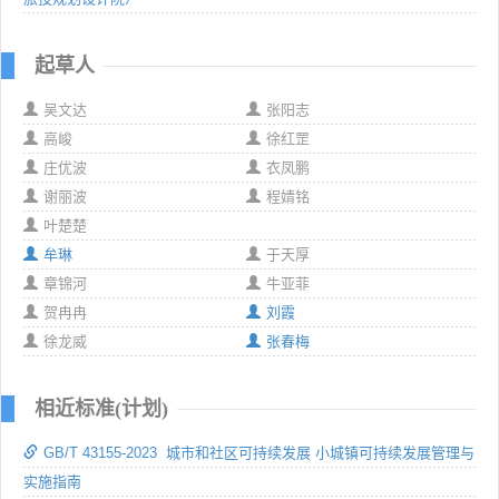
起草人
吴文达
张阳志
高峻
徐红罡
庄优波
衣凤鹏
谢丽波
程婧铭
叶楚楚
牟琳
于天厚
章锦河
牛亚菲
贺冉冉
刘霞
徐龙威
张春梅
相近标准(计划)
GB/T 43155-2023 城市和社区可持续发展 小城镇可持续发展管理与
实施指南