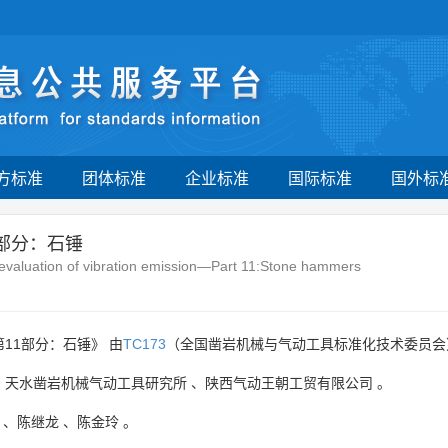
方标准
团体标准
企业标准
国际标准
国外标
1部分：石锤
evaluation of vibration emission—Part 11:Stone hammers
11部分：石锤》 由
TC173
（全国凿岩机械与气动工具标准化技术委员会
、
天水凿岩机械气动工具研究所
、
陕西气动王朝工贸有限公司
。
、
陈继龙
、
陈金玲
。