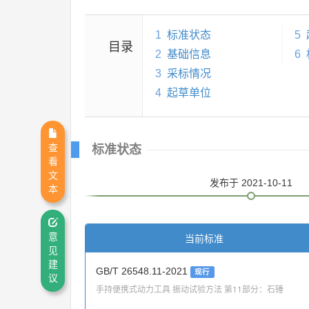
1
标准状态
5
目录
2
基础信息
6
3
采标情况
4
起草单位
查
标准状态
看
文
发布
于 2021-10-11
本
意
当前标准
见
建
GB/T 26548.11-2021
现行
议
手持便携式动力工具 振动试验方法 第11部分：石锤