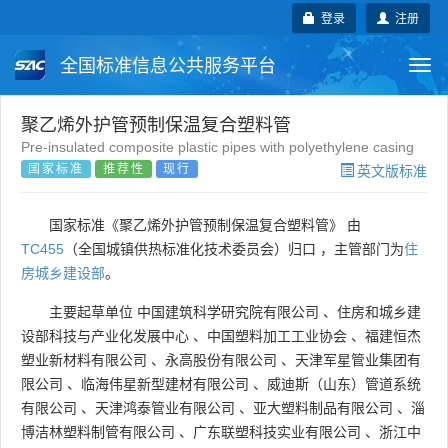
登录
注册
全国标准信息公共服务平台
Togg
navi
国家标准
行业标准
地方标准
聚乙烯外护管预制保温复合塑料管
Pre-insulated composite plastic pipes with polyethylene casing
国家标准
推荐性
现行
英文版标准
团体标准
企业标准
国际标准
国外标准
技术委员会
国家标准《聚乙烯外护管预制保温复合塑料管》 由
TC455
（全国城镇供热标准化技术委员会）归口 ，主管部门为
住
房城乡建设部
。
主要起草单位
中国建筑科学研究院有限公司
、
住房和城乡建
设部科技与产业化发展中心
、
中国塑料加工工业协会
、
福建恒杰
塑业新材料有限公司
、
永高股份有限公司
、
天津军星管业集团有
限公司
、
临海伟星新型建材有限公司
、
威迪斯（山东）管道系统
有限公司
、
天津鸿泰管业有限公司
、
亚大塑料制品有限公司
、
淄
博洁林塑料制管有限公司
、
广东联塑科技实业有限公司
、
浙江中