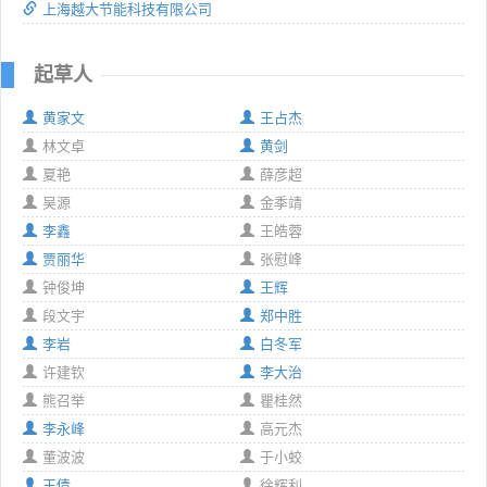
上海越大节能科技有限公司
起草人
黄家文
王占杰
林文卓
黄剑
夏艳
薛彦超
吴源
金季靖
李鑫
王皓蓉
贾丽华
张慰峰
钟俊坤
王辉
段文宇
郑中胜
李岩
白冬军
许建钦
李大治
熊召举
瞿桂然
李永峰
高元杰
董波波
于小蛟
王倩
徐辉利