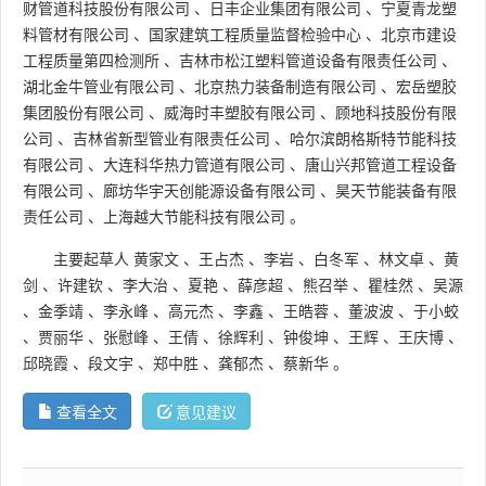
财管道科技股份有限公司
、
日丰企业集团有限公司
、
宁夏青龙塑
料管材有限公司
、
国家建筑工程质量监督检验中心
、
北京市建设
工程质量第四检测所
、
吉林市松江塑料管道设备有限责任公司
、
湖北金牛管业有限公司
、
北京热力装备制造有限公司
、
宏岳塑胶
集团股份有限公司
、
威海时丰塑胶有限公司
、
顾地科技股份有限
公司
、
吉林省新型管业有限责任公司
、
哈尔滨朗格斯特节能科技
有限公司
、
大连科华热力管道有限公司
、
唐山兴邦管道工程设备
有限公司
、
廊坊华宇天创能源设备有限公司
、
昊天节能装备有限
责任公司
、
上海越大节能科技有限公司
。
主要起草人
黄家文
、
王占杰
、
李岩
、
白冬军
、
林文卓
、
黄
剑
、
许建钦
、
李大治
、
夏艳
、
薛彦超
、
熊召举
、
瞿桂然
、
吴源
、
金季靖
、
李永峰
、
高元杰
、
李鑫
、
王皓蓉
、
董波波
、
于小蛟
、
贾丽华
、
张慰峰
、
王倩
、
徐辉利
、
钟俊坤
、
王辉
、
王庆博
、
邱晓霞
、
段文宇
、
郑中胜
、
龚郁杰
、
蔡新华
。
查看全文
意见建议