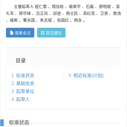
主要起草人
程仁策
、
隋信栋
、
喻翠平
、
石磊
、
廖明顺
、
袁
礼军
、
顾华锋
、
吕正风
、
邱逊
、
杨立民
、
高红亮
、
卫贤
、
詹浩
、
喻彬
、
曹永国
、
朱志斌
、
张国红
、
杨永
。
查看全文
意见建议
目录
1
标准状态
5
相近标准(计划)
2
基础信息
3
起草单位
4
起草人
标准状态