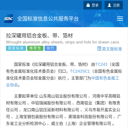
登录
注册
全国标准信息公共服务平台
Togg
navi
国家标准
行业标准
地方标准
拉深罐用铝合金板、带、箔材
Wrought aluminum alloy sheets, strips and foils for drawn cans
国家标准
推荐性
现行
英文版标准
团体标准
企业标准
国际标准
国外标准
技术委员会
国家标准《拉深罐用铝合金板、带、箔材》 由
TC243
（全国
有色金属标准化技术委员会）归口，
TC243SC1
（全国有色金属标
准化技术委员会轻金属分会）执行 ，主管部门为
中国有色金属工
业协会
。
主要起草单位
山东南山铝业股份有限公司
、
河南中孚高精铝
材有限公司
、
中铝瑞闽股份有限公司
、
西南铝业（集团）有限责
任公司
、
龙口南山铝压延新材料有限公司
、
义乌市易开盖实业公
司
、
上海宝钢包装股份有限公司
、
奥瑞金科技股份有限公司
、
广
东省工业分析检测中心
、
威士伯（上海）企业管理有限公司
。