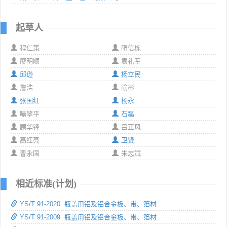
起草人
程仁策
隋信栋
廖明顺
袁礼军
邱逊
杨立民
詹浩
喻彬
张国红
杨永
喻翠平
石磊
顾华锋
吕正风
高红亮
卫贤
曹永国
朱志斌
相近标准(计划)
YS/T 91-2020 瓶盖用铝及铝合金板、带、箔材
YS/T 91-2009 瓶盖用铝及铝合金板、带、箔材