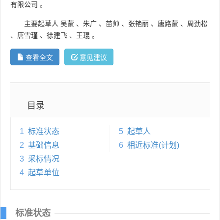
有限公司
。
主要起草人
吴蒙
、
朱广
、
苗帅
、
张艳丽
、
唐路蒙
、
周劲松
、
唐雪瑾
、
徐建飞
、
王琨
。
查看全文
意见建议
目录
1
标准状态
5
起草人
2
基础信息
6
相近标准(计划)
3
采标情况
4
起草单位
标准状态