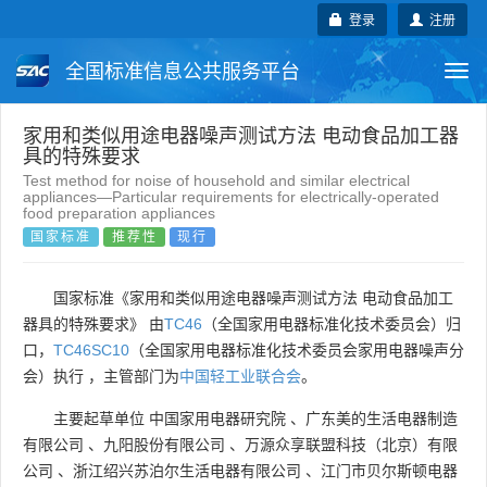
登录
注册
全国标准信息公共服务平台
Togg
navi
国家标准
行业标准
地方标准
家用和类似用途电器噪声测试方法 电动食品加工器
具的特殊要求
Test method for noise of household and similar electrical
团体标准
企业标准
国际标准
appliances—Particular requirements for electrically-operated
food preparation appliances
国家标准
推荐性
现行
国外标准
技术委员会
国家标准《家用和类似用途电器噪声测试方法 电动食品加工
器具的特殊要求》 由
TC46
（全国家用电器标准化技术委员会）归
口，
TC46SC10
（全国家用电器标准化技术委员会家用电器噪声分
会）执行 ，主管部门为
中国轻工业联合会
。
主要起草单位
中国家用电器研究院
、
广东美的生活电器制造
有限公司
、
九阳股份有限公司
、
万源众享联盟科技（北京）有限
公司
、
浙江绍兴苏泊尔生活电器有限公司
、
江门市贝尔斯顿电器