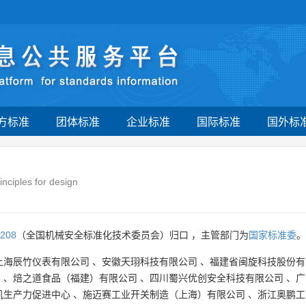
方标准
团体标准
企业标准
国际标准
国外标
ciples for design
208
（全国机械安全标准化技术委员会）归口 ，主管部门为
国家标准委
。
上海辰竹仪表有限公司
、
安徽天珝科技有限公司
、
福建省闽旋科技股份有
司
、
焙之道食品（福建）有限公司
、
四川蜀兴优创安全科技有限公司
、
广
机生产力促进中心
、
施迈赛工业开关制造（上海）有限公司
、
浙江奥鹏工