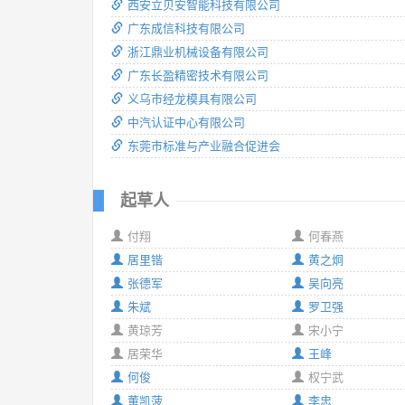
西安立贝安智能科技有限公司
广东成信科技有限公司
浙江鼎业机械设备有限公司
广东长盈精密技术有限公司
义乌市经龙模具有限公司
中汽认证中心有限公司
东莞市标准与产业融合促进会
起草人
付翔
何春燕
居里锴
黄之炯
张德军
吴向亮
朱斌
罗卫强
黄琼芳
宋小宁
居荣华
王峰
何俊
权宁武
董凯菠
李忠