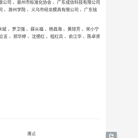
限公司
、
泉州市标准化协会
、
广东成信科技有限公司
司
、
滁州学院
、
义乌市经龙模具有限公司
、
广东铭
朱斌
、
罗卫强
、
薛从福
、
杨昌海
、
黄琼芳
、
宋小宁
立言
、
郑华婷
、
沈德红
、
程红兵
、
俞江华
、
陈卓贤
废止