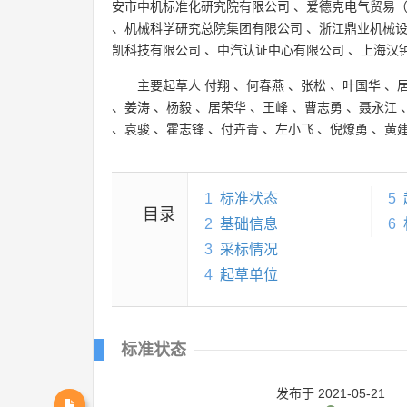
安市中机标准化研究院有限公司
、
爱德克电气贸易
、
机械科学研究总院集团有限公司
、
浙江鼎业机械
凯科技有限公司
、
中汽认证中心有限公司
、
上海汉
主要起草人
付翔
、
何春燕
、
张松
、
叶国华
、
、
姜涛
、
杨毅
、
居荣华
、
王峰
、
曹志勇
、
聂永江
、
袁骏
、
霍志锋
、
付卉青
、
左小飞
、
倪燎勇
、
黄
1
标准状态
5
目录
2
基础信息
6
3
采标情况
4
起草单位
标准状态
发布
于 2021-05-21