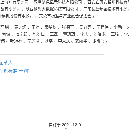
（上海）有限公司
、
深圳淡色显示科技有限公司
、
西安立贝安智能科技有
设备有限公司
、
陕西硕恩大数据科技有限公司
、
广东长盈精密技术有限公
钟精机股份有限公司
、
东莞市标准与产业融合促进会
。
居里锴
、
黄之炯
、
周婷
、
秦培均
、
张德军
、
吴向亮
、
吴建伟
、
李勤
、
、
何俊
、
权宁武
、
陈妙仁
、
王磊
、
董凯菠
、
李忠
、
刘治永
、
王培
、
李
建伟
、
叶冠林
、
南少微
、
刘琪
、
李太从
、
龚丽华
、
张晓飞
。
起草人
相近标准(计划)
实施
于 2021-12-01