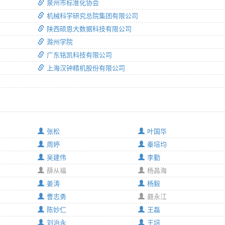
泉州市标准化协会
机械科学研究总院集团有限公司
陕西硕恩大数据科技有限公司
滁州学院
广东铭凯科技有限公司
上海汉钟精机股份有限公司
张松
叶国华
周婷
秦培均
吴建伟
李勤
薛从福
杨昌海
姜涛
杨毅
曹志勇
聂永江
陈妙仁
王磊
刘治永
王培