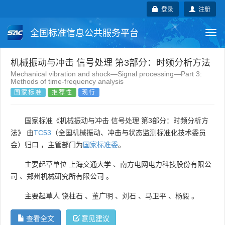
登录
注册
全国标准信息公共服务平台
Togg
navi
国家标准
行业标准
地方标准
机械振动与冲击 信号处理 第3部分：时频分析方法
Mechanical vibration and shock—Signal processing—Part 3:
Methods of time-frequency analysis
团体标准
企业标准
国际标准
国家标准
推荐性
现行
国外标准
技术委员会
国家标准《机械振动与冲击 信号处理 第3部分：时频分析方
法》 由
TC53
（全国机械振动、冲击与状态监测标准化技术委员
会）归口 ，主管部门为
国家标准委
。
主要起草单位
上海交通大学
、
南方电网电力科技股份有限公
司
、
郑州机械研究所有限公司
。
主要起草人
饶柱石
、
董广明
、
刘石
、
马卫平
、
杨毅
。
查看全文
意见建议