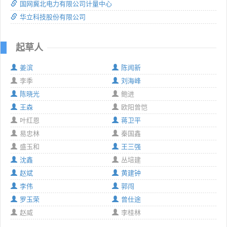
国网冀北电力有限公司计量中心
华立科技股份有限公司
起草人
姜滨
陈闻新
李季
刘海峰
陈晓光
鲍进
王森
欧阳曾恺
叶红恩
蒋卫平
易忠林
秦国鑫
盛玉和
王三强
沈鑫
丛培建
赵斌
黄建钟
李伟
郭闯
罗玉荣
曾仕途
赵威
李桂林