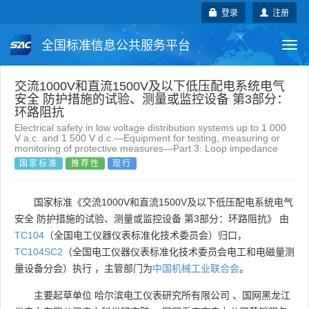
登录
注册
全国标准信息公共服务平台
Togg
navi
国家标准
行业标准
地方标准
交流1000V和直流1500V及以下低压配电系统电气
安全 防护措施的试验、测量或监控设备 第3部分：
环路阻抗
团体标准
企业标准
国际标准
Electrical safety in low voltage distribution systems up to 1 000
V a.c. and 1 500 V d.c.—Equipment for testing, measuring or
monitoring of protective measures—Part 3: Loop impedance
国外标准
技术委员会
国家标准
推荐性
现行
国家标准《交流1000V和直流1500V及以下低压配电系统电气
安全 防护措施的试验、测量或监控设备 第3部分：环路阻抗》 由
TC104
（全国电工仪器仪表标准化技术委员会）归口，
TC104SC2
（全国电工仪器仪表标准化技术委员会电工和电磁量测
量设备分会）执行 ，主管部门为
中国机械工业联合会
。
主要起草单位
哈尔滨电工仪表研究所有限公司
、
国网黑龙江