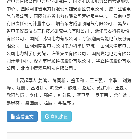
省电力有限公司电力科学研究院
、
国网重庆市电力公司营销服务
中心
、
国网河北省电力有限公司雄安新区供电公司
、
厦门业盛电
气有限公司
、
国网江苏省电力有限公司营销服务中心
、
云南电网
有限责任公司计量中心
、
烟台东方威思顿电气有限公司
、
黑龙江
省电工仪器仪表工程技术研究中心有限公司
、
浙江晨泰科技股份
有限公司
、
国网江苏省电力有限公司
、
宁波迦南智能电气股份有
限公司
、
国网河南省电力公司电力科学研究院
、
国网天津市电力
公司电力科学研究院
、
许继集团有限公司
、
国网冀北电力有限公
司计量中心
、
深圳市星龙科技股份有限公司
、
华立科技股份有限
公司
、
北京中宸泓昌科技有限公司
。
主要起草人
姜滨
、
陈闻新
、
盛玉和
、
王三强
、
李季
、
刘海
峰
、
沈鑫
、
丛培建
、
陈晓光
、
鲍进
、
赵斌
、
黄建钟
、
王森
、
欧阳曾恺
、
李伟
、
郭闯
、
叶红恩
、
蒋卫平
、
罗玉荣
、
曾仕途
、
易忠林
、
秦国鑫
、
赵威
、
李桂林
。
查看全文
意见建议