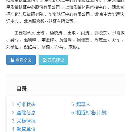
星质量认证中心股份有限公司
、
上海质量体系审核中心
、
湖北省
标准化与质量研究院
、
华夏认证中心有限公司
、
北京中大华远认
证中心
、
北京联合智业认证有限公司
。
主要起草人
王瑜
、
杨晓涛
、
王琅
、
闫涛
、
郭晓东
、
尹晓敏
、
吴瑕
、
温利峰
、
李金梅
、
黄俊峰
、
周瑞霞
、
周志玉
、
郑军
、
刘星恒
、
倪红兵
、
胡楠
、
孙兵
、
宋彬
。
查看全文
意见建议
目录
1
标准状态
5
起草人
2
基础信息
6
相近标准(计划)
3
采标情况
4
起草单位