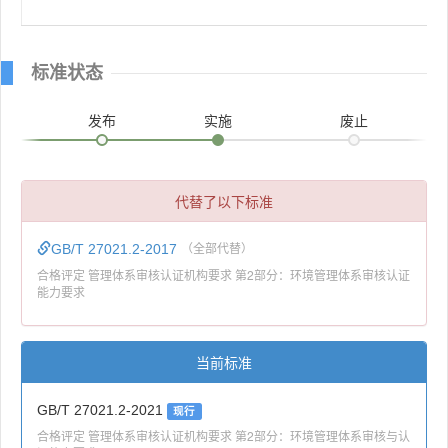
标准状态
发布
实施
废止
代替了以下标准
GB/T 27021.2-2017
（全部代替）
合格评定 管理体系审核认证机构要求 第2部分：环境管理体系审核认证
能力要求
当前标准
GB/T 27021.2-2021
现行
合格评定 管理体系审核认证机构要求 第2部分：环境管理体系审核与认