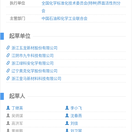
执行单位
全国化学标准化技术委员会(特种)界面活性剂分
会
主管部门
中国石油和化学工业联合会
起草单位
浙江五龙新材股份有限公司
江阴市九牛科技有限公司
浙江绿科安化学有限公司
辽宁奥克化学股份有限公司
浙江皇马新材料科技有限公司
起草人
丁继英
李小飞
吴炳谋
沈春燕
高洪军
刘佳
董振鹏
刘卫琴