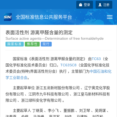
登录
注册
全国标准信息公共服务平台
Togg
navi
国家标准
行业标准
地方标准
表面活性剂 游离甲醛含量的测定
Surface active agents—Determination of free formaldehyde
国家标准
推荐性
现行
团体标准
企业标准
国际标准
国外标准
技术委员会
国家标准《表面活性剂 游离甲醛含量的测定》 由
TC63
（全
国化学标准化技术委员会）归口，
TC63SC8
（全国化学标准化技
术委员会(特种)界面活性剂分会）执行 ，主管部门为
中国石油和化
学工业联合会
。
主要起草单位
浙江五龙新材股份有限公司
、
辽宁奥克化学股
份有限公司
、
江阴市九牛科技有限公司
、
浙江皇马新材料科技有
限公司
、
浙江绿科安化学有限公司
。
主要起草人
丁继英
、
李小飞
、
董振鹏
、
刘卫琴
、
吴炳谋
、
沈春燕
、
俞佩
、
马浩峰
、
高洪军
、
刘佳
、
马建新
、
刘百松
。