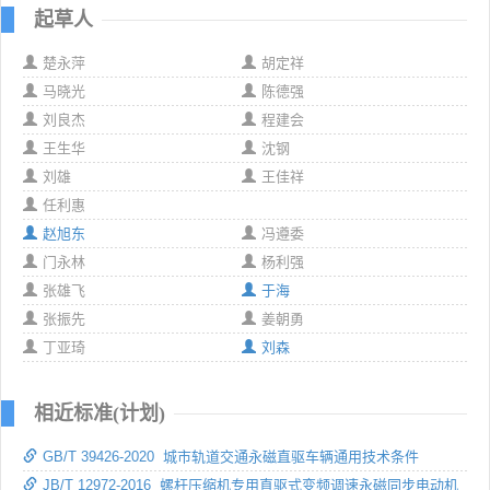
起草人
楚永萍
胡定祥
马晓光
陈德强
刘良杰
程建会
王生华
沈钢
刘雄
王佳祥
任利惠
赵旭东
冯遵委
门永林
杨利强
张雄飞
于海
张振先
姜朝勇
丁亚琦
刘森
相近标准(计划)
GB/T 39426-2020 城市轨道交通永磁直驱车辆通用技术条件
JB/T 12972-2016 螺杆压缩机专用直驱式变频调速永磁同步电动机