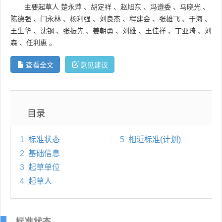
主要起草人
楚永萍
、
胡定祥
、
赵旭东
、
冯遵委
、
马晓光
、
陈德强
、
门永林
、
杨利强
、
刘良杰
、
程建会
、
张雄飞
、
于海
、
王生华
、
沈钢
、
张振先
、
姜朝勇
、
刘雄
、
王佳祥
、
丁亚琦
、
刘
森
、
任利惠
。
查看全文
意见建议
目录
1
标准状态
5
相近标准(计划)
2
基础信息
3
起草单位
4
起草人
标准状态