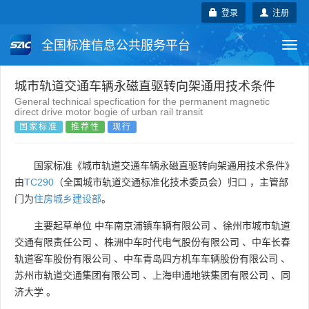
登录
注册
全国标准信息公共服务平台
Togg
navi
国家标准
行业标准
地方标准
城市轨道交通车辆永磁直驱转向架通用技术条件
General technical specfication for the permanent magnetic
direct drive motor bogie of urban rail transit
团体标准
企业标准
国际标准
国家标准
推荐性
现行
国外标准
技术委员会
国家标准《城市轨道交通车辆永磁直驱转向架通用技术条件》
由
TC290
（全国城市轨道交通标准化技术委员会）归口 ，主管部
门为
住房城乡建设部
。
主要起草单位
中车南京浦镇车辆有限公司
、
徐州市城市轨道
交通有限责任公司
、
株洲中车时代电气股份有限公司
、
中车长春
轨道客车股份有限公司
、
中车青岛四方机车车辆股份有限公司
、
苏州市轨道交通集团有限公司
、
上海申通地铁集团有限公司
、
同
济大学
。