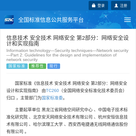
登录
注册
全国标准信息公共服务平台
Togg
navi
国家标准
行业标准
地方标准
信息技术 安全技术 网络安全 第2部分：网络安全设
计和实现指南
Information technology—Security techniques—Network security
团体标准
企业标准
国际标准
—Part 2: Guidelines for the design and implementation of
network security
国家标准
推荐性
现行
国外标准
技术委员会
国家标准《信息技术 安全技术 网络安全 第2部分：网络安全
设计和实现指南》 由
TC260
（全国网络安全标准化技术委员会）
归口 ，主管部门为
国家标准委
。
主要起草单位
黑龙江省网络空间研究中心
、
中国电子技术标
准化研究院
、
北京安天网络安全技术有限公司
、
杭州安恒信息技
术有限公司
、
哈尔滨理工大学
、
西安西电捷通无线网络通信股份
有限公司
。