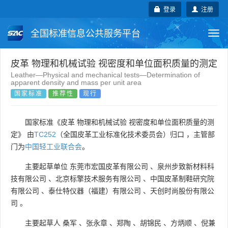
登录
注册
全国标准信息公共服务平台
Togg
navi
国家标准
行业标准
地方标准
皮革 物理和机械试验 视密度和单位面积质量的测定
Leather—Physical and mechanical tests—Determination of
apparent density and mass per unit area
团体标准
企业标准
国际标准
国家标准
推荐性
现行
国外标准
技术委员会
国家标准《皮革 物理和机械试验 视密度和单位面积质量的测
定》 由
TC252
（全国皮革工业标准化技术委员会）归口 ，主管部
门为
中国轻工业联合会
。
主要起草单位
东莞市宏国皮革有限公司
、
泉州步致新材料科
技有限公司
、
北京标擎技术服务有限公司
、
中国皮革制鞋研究院
有限公司
、
泰仕特仪器（福建）有限公司
、
天创时尚股份有限公
司
。
主要起草人
桑军
、
张永章
、
郑陶
、
胡锦民
、
方炳顺
、
倪兼