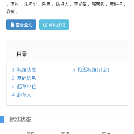
、
唐牧
、
朱坦华
、
陈思
、
陈卓人
、
蒋光锐
、
郭荣秀
、
黄胜标
、
袁敏
。
查看全文
意见建议
目录
1
标准状态
5
相近标准(计划)
2
基础信息
3
起草单位
4
起草人
标准状态
发布
实施
废止