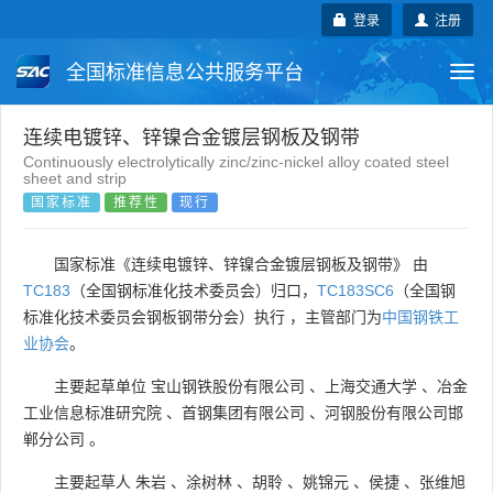
登录
注册
全国标准信息公共服务平台
Togg
navi
国家标准
行业标准
地方标准
连续电镀锌、锌镍合金镀层钢板及钢带
Continuously electrolytically zinc/zinc-nickel alloy coated steel
sheet and strip
团体标准
企业标准
国际标准
国家标准
推荐性
现行
国外标准
技术委员会
国家标准《连续电镀锌、锌镍合金镀层钢板及钢带》 由
TC183
（全国钢标准化技术委员会）归口，
TC183SC6
（全国钢
标准化技术委员会钢板钢带分会）执行 ，主管部门为
中国钢铁工
业协会
。
主要起草单位
宝山钢铁股份有限公司
、
上海交通大学
、
冶金
工业信息标准研究院
、
首钢集团有限公司
、
河钢股份有限公司邯
郸分公司
。
主要起草人
朱岩
、
涂树林
、
胡聆
、
姚锦元
、
侯捷
、
张维旭