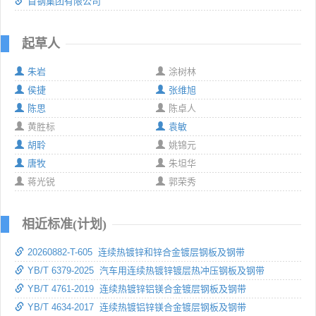
首钢集团有限公司
起草人
朱岩
涂树林
侯捷
张维旭
陈思
陈卓人
黄胜标
袁敏
胡聆
姚锦元
唐牧
朱坦华
蒋光锐
郭荣秀
相近标准(计划)
20260882-T-605 连续热镀锌和锌合金镀层钢板及钢带
YB/T 6379-2025 汽车用连续热镀锌镀层热冲压钢板及钢带
YB/T 4761-2019 连续热镀锌铝镁合金镀层钢板及钢带
YB/T 4634-2017 连续热镀铝锌镁合金镀层钢板及钢带