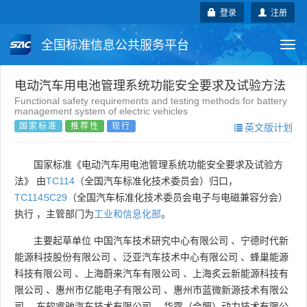
登录
注册
全国标准信息公共服务平台
Togg
navi
国家标准
行业标准
地方标准
电动汽车用电池管理系统功能安全要求及试验方法
Functional safety requirements and testing methods for battery
management system of electric vehicles
团体标准
企业标准
国际标准
国家标准
推荐性
现行
英文版计划
国外标准
技术委员会
国家标准《电动汽车用电池管理系统功能安全要求及试验方
法》 由
TC114
（全国汽车标准化技术委员会）归口，
TC114SC29
（全国汽车标准化技术委员会电子与电磁兼容分会）
执行 ，主管部门为
工业和信息化部
。
主要起草单位
中国汽车技术研究中心有限公司
、
宁德时代新
能源科技股份有限公司
、
泛亚汽车技术中心有限公司
、
蜂巢能源
科技有限公司
、
上海蔚来汽车有限公司
、
上海炙云新能源科技有
限公司
、
惠州市亿能电子有限公司
、
惠州市蓝微新源技术有限公
司
、
东软睿驰汽车技术有限公司
、
华霆（合肥）动力技术有限公