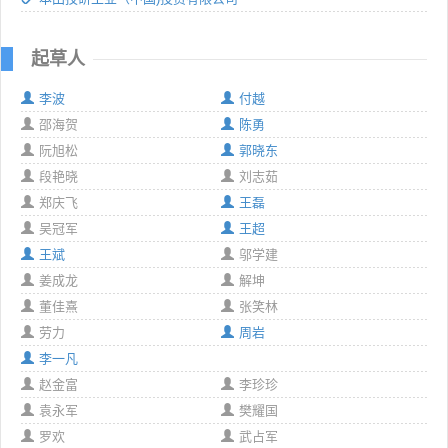
起草人
李波
付越
邵海贺
陈勇
阮旭松
郭晓东
段艳晓
刘志茹
郑庆飞
王磊
吴冠军
王超
王斌
邬学建
姜成龙
解坤
董佳熹
张笑林
劳力
周岩
李一凡
赵金富
李珍珍
袁永军
樊耀国
罗欢
武占军