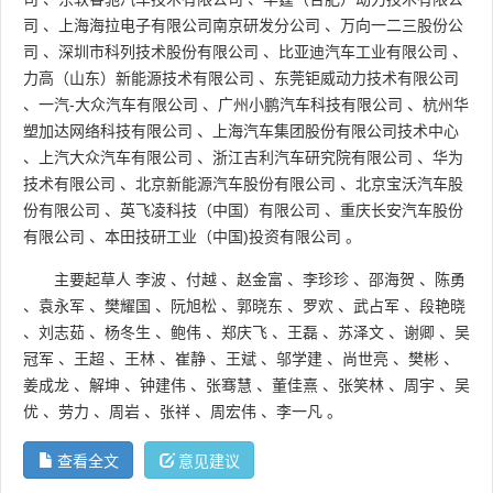
司
、
上海海拉电子有限公司南京研发分公司
、
万向一二三股份公
司
、
深圳市科列技术股份有限公司
、
比亚迪汽车工业有限公司
、
力高（山东）新能源技术有限公司
、
东莞钜威动力技术有限公司
、
一汽-大众汽车有限公司
、
广州小鹏汽车科技有限公司
、
杭州华
塑加达网络科技有限公司
、
上海汽车集团股份有限公司技术中心
、
上汽大众汽车有限公司
、
浙江吉利汽车研究院有限公司
、
华为
技术有限公司
、
北京新能源汽车股份有限公司
、
北京宝沃汽车股
份有限公司
、
英飞凌科技（中国）有限公司
、
重庆长安汽车股份
有限公司
、
本田技研工业（中国)投资有限公司
。
主要起草人
李波
、
付越
、
赵金富
、
李珍珍
、
邵海贺
、
陈勇
、
袁永军
、
樊耀国
、
阮旭松
、
郭晓东
、
罗欢
、
武占军
、
段艳晓
、
刘志茹
、
杨冬生
、
鲍伟
、
郑庆飞
、
王磊
、
苏泽文
、
谢卿
、
吴
冠军
、
王超
、
王林
、
崔静
、
王斌
、
邬学建
、
尚世亮
、
樊彬
、
姜成龙
、
解坤
、
钟建伟
、
张骞慧
、
董佳熹
、
张笑林
、
周宇
、
吴
优
、
劳力
、
周岩
、
张祥
、
周宏伟
、
李一凡
。
查看全文
意见建议