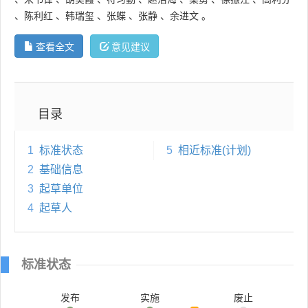
、
陈利红
、
韩瑞玺
、
张蝶
、
张静
、
余进文
。
查看全文
意见建议
目录
1
标准状态
5
相近标准(计划)
2
基础信息
3
起草单位
4
起草人
标准状态
发布
实施
废止