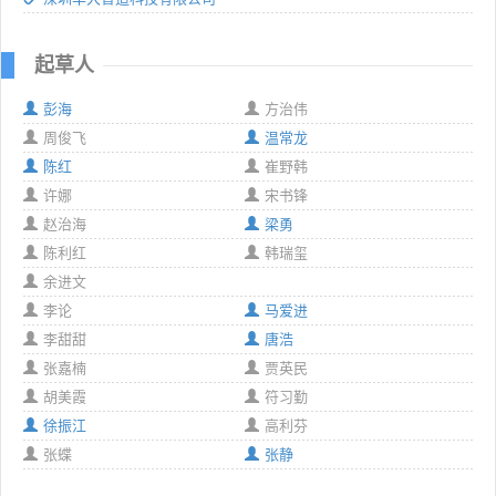
起草人
彭海
方治伟
周俊飞
温常龙
陈红
崔野韩
许娜
宋书锋
赵治海
梁勇
陈利红
韩瑞玺
余进文
李论
马爱进
李甜甜
唐浩
张嘉楠
贾英民
胡美霞
符习勤
徐振江
高利芬
张蝶
张静