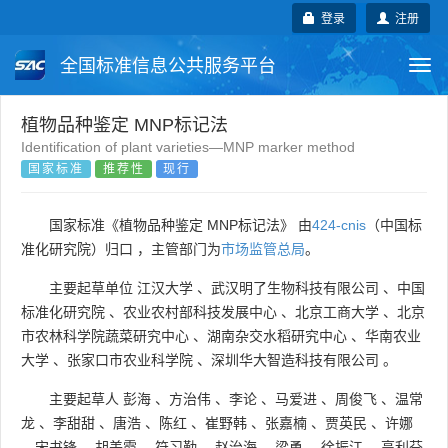
登录
注册
全国标准信息公共服务平台
Togg
navi
国家标准
行业标准
地方标准
植物品种鉴定 MNP标记法
Identification of plant varieties—MNP marker method
国家标准
推荐性
现行
团体标准
企业标准
国际标准
国外标准
技术委员会
国家标准《植物品种鉴定 MNP标记法》 由
424-cnis
（中国标
准化研究院）归口 ，主管部门为
市场监管总局
。
主要起草单位
江汉大学
、
武汉明了生物科技有限公司
、
中国
标准化研究院
、
农业农村部科技发展中心
、
北京工商大学
、
北京
市农林科学院蔬菜研究中心
、
湖南杂交水稻研究中心
、
华南农业
大学
、
张家口市农业科学院
、
深圳华大智造科技有限公司
。
主要起草人
彭海
、
方治伟
、
李论
、
马爱进
、
周俊飞
、
温常
龙
、
李甜甜
、
唐浩
、
陈红
、
崔野韩
、
张嘉楠
、
贾英民
、
许娜
、
宋书锋
、
胡美霞
、
符习勤
、
赵治海
、
梁勇
、
徐振江
、
高利芬