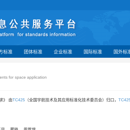
方标准
团体标准
企业标准
国际标准
国外标
ents for space application
求》 由
TC425
（全国宇航技术及其应用标准化技术委员会）归口，
TC42
玉凤
、
瞿轶
、
周罗增
。