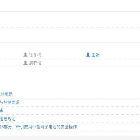
徐冬梅
田娟
周罗增
组总规范
设计与控制要求
要求
池组总规范
要求 第6部分：牵引应用中锂离子电池的安全操作