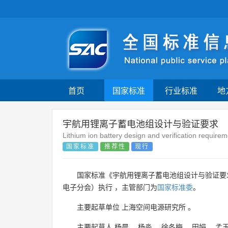
首页
国家标准
行业标准
地
宇航用锂离子蓄电池组设计与验证要求
Lithium ion battery design and verification requirem
国家标准
推荐性
现行
国家标准《宇航用锂离子蓄电池组设计与验证要
电子分会）执行 ，主管部门为
国家标准委
。
主要起草单位
上海空间电源研究所
。
主要起草人
杨晨
、
杨淼
、
徐冬梅
、
田娟
、
孟