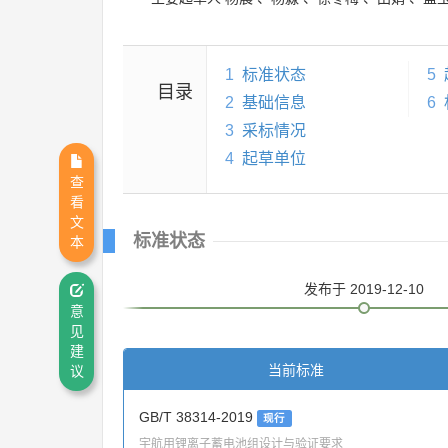
1
标准状态
5
目录
2
基础信息
6
3
采标情况
4
起草单位
查
看
文
标准状态
本
发布
于 2019-12-10
意
见
建
当前标准
议
GB/T 38314-2019
现行
宇航用锂离子蓄电池组设计与验证要求